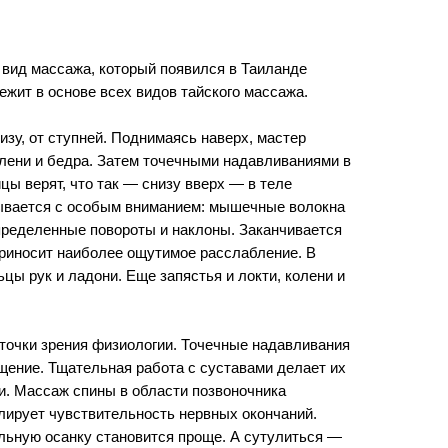
вид массажа, который появился в Таиланде
ежит в основе всех видов тайского массажа.
зу, от ступней. Поднимаясь наверх, мастер
олени и бедра. Затем точечными надавливаниями в
цы верят, что так — снизу вверх — в теле
тывается с особым вниманием: мышечные волокна
пределенные повороты и наклоны. Заканчивается
риносит наиболее ощутимое расслабление. В
цы рук и ладони. Еще запястья и локти, колени и
 точки зрения физиологии. Точечные надавливания
щение. Тщательная работа с суставами делает их
и. Массаж спины в области позвоночника
лирует чувствительность нервных окончаний.
льную осанку становится проще. А сутулиться —