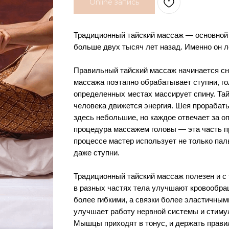
Online запись
Традиционный тайский массаж — основной 
больше двух тысяч лет назад. Именно он л
Правильный тайский массаж начинается сни
массажа поэтапно обрабатывает ступни, г
определенных местах массирует спину. Тай
человека движется энергия. Шея прораба
здесь небольшие, но каждое отвечает за о
процедура массажем головы — эта часть п
процессе мастер использует не только паль
даже ступни.
Традиционный тайский массаж полезен и с
в разных частях тела улучшают кровообра
более гибкими, а связки более эластичным
улучшает работу нервной системы и стиму
Мышцы приходят в тонус, и держать прави