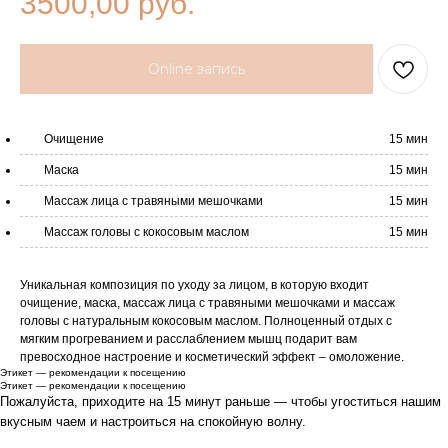
3500,00
руб.
Online запись
Очищение
15 мин
Маска
15 мин
Массаж лица с травяными мешочками
15 мин
Массаж головы с кокосовым маслом
15 мин
Уникальная композиция по уходу за лицом, в которую входит
очищение, маска, массаж лица с травяными мешочками и массаж
головы с натуральным кокосовым маслом. Полноценный отдых с
мягким прогреванием и расслаблением мышц подарит вам
превосходное настроение и косметический эффект – омоложение.
Этикет — рекомендации к посещению
Этикет — рекомендации к посещению
Пожалуйста, приходите на 15 минут раньше — чтобы угоститься нашим
вкусным чаем и настроиться на спокойную волну.